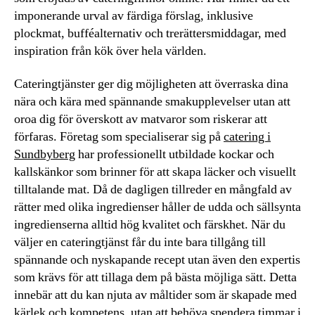
imponerande urval av färdiga förslag, inklusive
plockmat, bufféalternativ och trerättersmiddagar, med
inspiration från kök över hela världen.
Cateringtjänster ger dig möjligheten att överraska dina
nära och kära med spännande smakupplevelser utan att
oroa dig för överskott av matvaror som riskerar att
förfaras. Företag som specialiserar sig på
catering i
Sundbyberg
har professionellt utbildade kockar och
kallskänkor som brinner för att skapa läcker och visuellt
tilltalande mat. Då de dagligen tillreder en mångfald av
rätter med olika ingredienser håller de udda och sällsynta
ingredienserna alltid hög kvalitet och färskhet. När du
väljer en cateringtjänst får du inte bara tillgång till
spännande och nyskapande recept utan även den expertis
som krävs för att tillaga dem på bästa möjliga sätt. Detta
innebär att du kan njuta av måltider som är skapade med
kärlek och kompetens, utan att behöva spendera timmar i