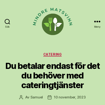
Sök
Meny
Mindrematsvinn.nu
Kategorier
CATERING
Du betalar endast för det
du behöver med
cateringtjänster
Av
Samuel
10 november, 2023
Inläggsförfattare
Inläggsdatum